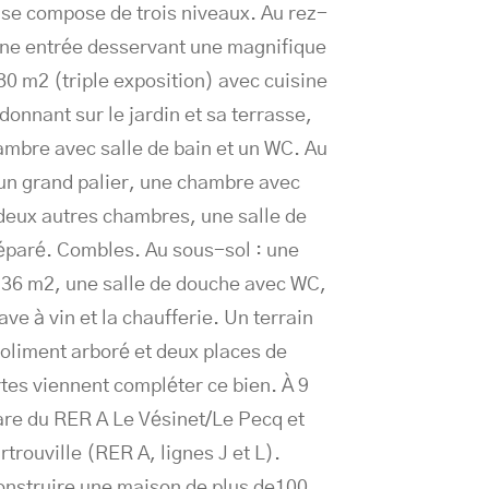
 se compose de trois niveaux. Au rez-
ne entrée desservant une magnifique
80 m2 (triple exposition) avec cuisine
 donnant sur le jardin et sa terrasse,
ambre avec salle de bain et un WC. Au
un grand palier, une chambre avec
 deux autres chambres, une salle de
éparé. Combles. Au sous-sol : une
e 36 m2, une salle de douche avec WC,
ve à vin et la chaufferie. Un terrain
joliment arboré et deux places de
tes viennent compléter ce bien. À 9
are du RER A Le Vésinet/Le Pecq et
rtrouville (RER A, lignes J et L).
construire une maison de plus de100