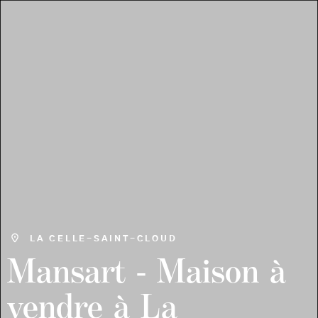
LA CELLE-SAINT-CLOUD
Mansart
-
Maison
à
vendre
à
La