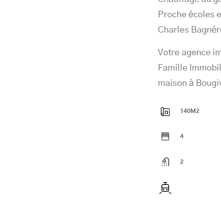
Proche écoles e
Charles Bagnér
Votre agence im
Famille Immobil
maison à Bougiv
140M2
4
2