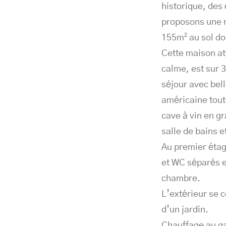
historique, des
proposons une m
155m² au sol do
Cette maison a
calme, est sur 
séjour avec bel
américaine tout
cave à vin en g
salle de bains 
Au premier étag
et WC séparés 
chambre.
L’extérieur se 
d’un jardin.
Chauffage au g